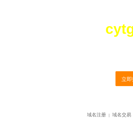
cyt
您所访问的域名正在
This domain name is current
立即购
域名注册
域名交易
|